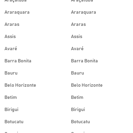
Araçatuba
Araçatuba
Araraquara
Araraquara
Araras
Araras
Assis
Assis
Avaré
Avaré
Barra Bonita
Barra Bonita
Bauru
Bauru
Belo Horizonte
Belo Horizonte
Betim
Betim
Birigui
Birigui
Botucatu
Botucatu