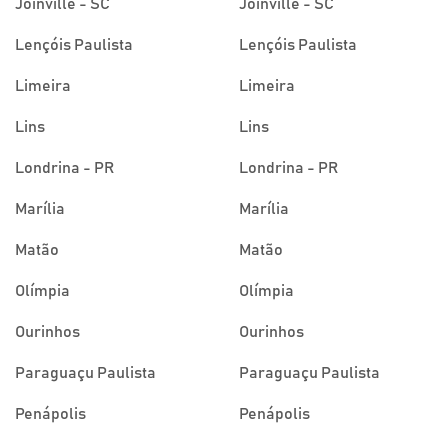
Joinville - SC
Joinville - SC
Lençóis Paulista
Lençóis Paulista
Limeira
Limeira
Lins
Lins
Londrina - PR
Londrina - PR
Marília
Marília
Matão
Matão
Olímpia
Olímpia
Ourinhos
Ourinhos
Paraguaçu Paulista
Paraguaçu Paulista
Penápolis
Penápolis