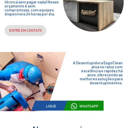
técnica sem pagar nada! Nosso
orçamento é sem
compromisso, com equipes
disponíveis 24 horas por dia.
ENTRE EM CONTATO
A Desentupidora EsgoClean
atua no ramo com
excelência e rapidez há
anos, oferecendo as
melhores soluções para
desentupimentos.
LIGUE
WHATSAPP